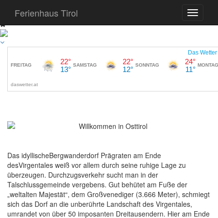
Ja, auch diese Webseite verwendet Cookies.
Hier erfahrt ihr alles zum
Ferienhaus Tirol
Datenschutz
✖
Das idyllischeBergwanderdorf Prägraten am Ende
desVirgentales weiß vor allem durch seine ruhige Lage zu
überzeugen. Durchzugsverkehr sucht man in der
Talschlussgemeinde vergebens. Gut behütet am Fuße der
„weltalten Majestät“, dem Großvenediger (3.666 Meter), schmiegt
sich das Dorf an die unberührte Landschaft des Virgentales,
umrandet von über 50 imposanten Dreitausendern. Hier am Ende